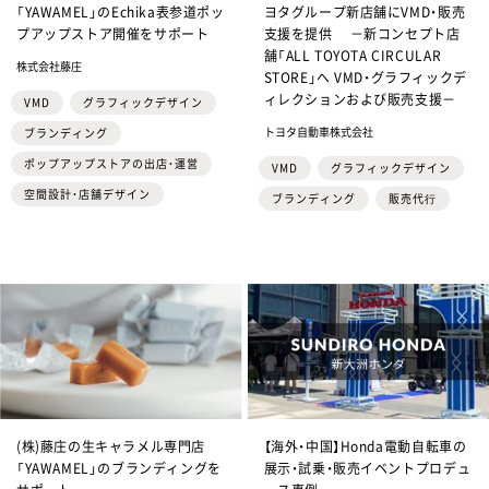
「YAWAMEL」のEchika表参道ポッ
ヨタグループ新店舗にVMD・販売
プアップストア開催をサポート
支援を提供 －新コンセプト店
舗「ALL TOYOTA CIRCULAR
株式会社藤庄
STORE」へ VMD・グラフィックデ
ィレクションおよび販売支援－
VMD
グラフィックデザイン
トヨタ自動車株式会社
ブランディング
ポップアップストアの出店・運営
VMD
グラフィックデザイン
空間設計・店舗デザイン
ブランディング
販売代⾏
(株)藤庄の生キャラメル専門店
【海外・中国】Honda電動自転車の
「YAWAMEL」のブランディングを
展示・試乗・販売イベントプロデュ