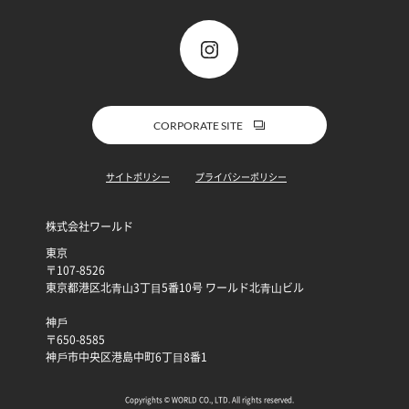
CORPORATE SITE
サイトポリシー
プライバシーポリシー
株式会社ワールド
東京
〒107-8526
東京都港区北⻘⼭3丁⽬5番10号 ワールド北⻘⼭ビル
神⼾
〒650-8585
神⼾市中央区港島中町6丁⽬8番1
Copyrights © WORLD CO., LTD. All rights reserved.