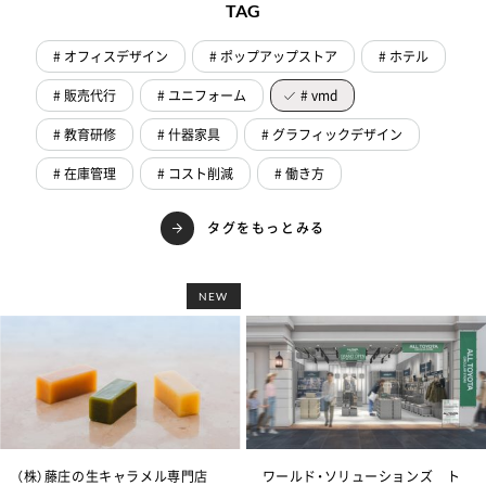
TAG
# オフィスデザイン
# ポップアップストア
# ホテル
# 販売代行
# ユニフォーム
# vmd
# 教育研修
# 什器家具
# グラフィックデザイン
# 在庫管理
# コスト削減
# 働き方
タグをもっとみる
NEW
（株）藤庄の生キャラメル専門店
ワールド・ソリューションズ ト