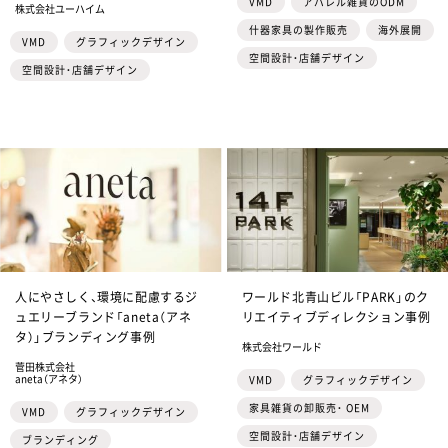
VMD
アパレル雑貨のODM
株式会社ユーハイム
什器家具の製作販売
海外展開
VMD
グラフィックデザイン
空間設計・店舗デザイン
空間設計・店舗デザイン
人にやさしく、環境に配慮するジ
ワールド北青山ビル「PARK」のク
ュエリーブランド「aneta（アネ
リエイティブディレクション事例
タ）」ブランディング事例
株式会社ワールド
菅田株式会社
aneta（アネタ）
VMD
グラフィックデザイン
家具雑貨の卸販売・ OEM
VMD
グラフィックデザイン
空間設計・店舗デザイン
ブランディング