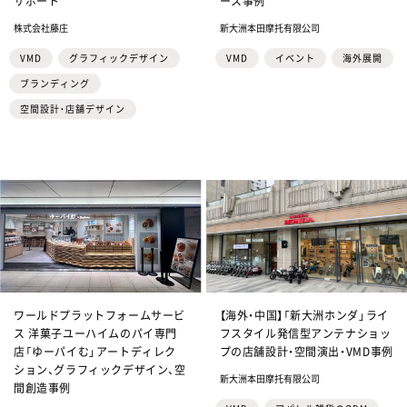
サポート
ース事例
株式会社藤庄
新大洲本田摩托有限公司
VMD
グラフィックデザイン
VMD
イベント
海外展開
ブランディング
空間設計・店舗デザイン
ワールドプラットフォームサービ
【海外・中国】「新大洲ホンダ」ライ
ス 洋菓子ユーハイムのパイ専門
フスタイル発信型アンテナショッ
店「ゆーパイむ」アートディレク
プの店舗設計・空間演出・VMD事例
ション、グラフィックデザイン、空
新大洲本田摩托有限公司
間創造事例