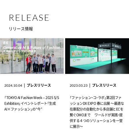
RELEASE
リリース情報
|
プレスリリース
|
プレスリリース
2024.10.04
2023.03.23
「TOKYO AI Fashion Week – 2025 S/S
「ファッション・コ・ラボ」第2回ファ
Exhibition」イベントレポート「生成
ッションDX EXPO 春に出展 ～最適な
AI×ファッション」の“今”
在庫配分の自動化から多店舗とECを
繋ぐOMOまで ワールドが実践・提
供する４つのソリューションを一堂
に展示～