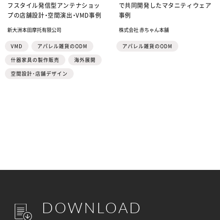
フスタイル発信型アンテナショッ
で共同開発したマタニティウェア
プの店舗設計・空間演出・VMD事例
事例
新大洲本田摩托有限公司
株式会社 赤ちゃん本舗
VMD
アパレル雑貨のODM
アパレル雑貨のODM
什器家具の製作販売
海外展開
空間設計・店舗デザイン
DOWNLOAD