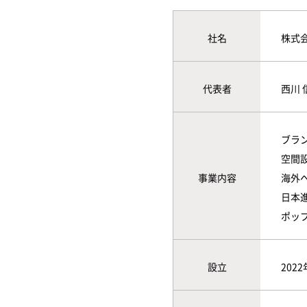
社名
株式
代表者
西川 
ブラ
空間
事業内容
海外
日本
ポッ
設立
202