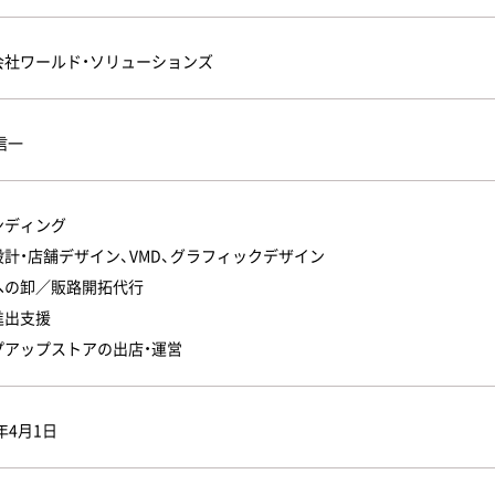
会社ワールド・ソリューションズ
信一
ンディング
設計・店舗デザイン、VMD、グラフィックデザイン
への卸／販路開拓代行
進出支援
プアップストアの出店・運営
2年4月1日