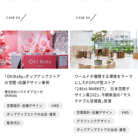
CASE 03
CASE 04
「Oh!Baby」ポップアップストア
ワールドが展開する環境をテーマ
の空間・店舗デザイン事例
にしたPOPUP型ストア
「246st.MARKET」 日本空間デ
株式会社ハウス オブ ローゼ
ザイン賞2021、今期新設の「サス
Oh!Baby
テナブル空間賞」受賞
空間設計・店舗デザイン
VMD
空間設計・店舗デザイン
VMD
ポップアップストアの出店・運営
グラフィックデザイン
販売代⾏
ポップアップストアの出店・運営