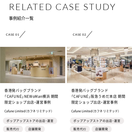
RELATED CASE STUDY
事例紹介一覧
CASE 01
CASE 02
香港発バッグブランド
香港発バッグブランド
「CAFUNÉ」NEWoMan横浜 期間
「CAFUNÉ」阪急うめだ本店 期間
限定ショップ出店・運営事例
限定ショップ出店・運営事例
Cafune Limited（カフネ リミテッド）
Cafune Limited（カフネ リミテッド）
ポップアップストアの出店・運営
ポップアップストアの出店・運営
販売代⾏
店舗開発
販売代⾏
店舗開発