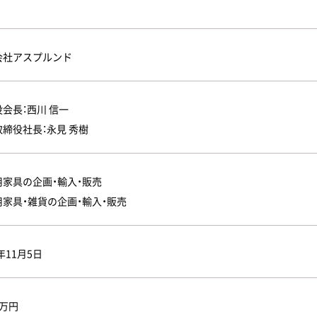
会社アスプルンド
会長：西川 信一
締役社長：永見 秀樹
用家具の企画・輸入・販売
用家具・雑貨の企画・輸入・販売
1年11月5日
0万円