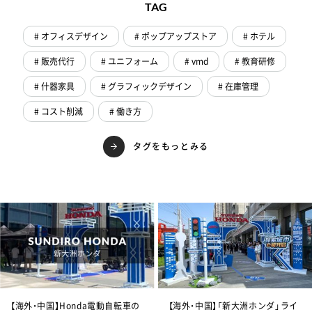
TAG
# オフィスデザイン
# ポップアップストア
# ホテル
# 販売代行
# ユニフォーム
# vmd
# 教育研修
# 什器家具
# グラフィックデザイン
# 在庫管理
# コスト削減
# 働き方
タグをもっとみる
【海外・中国】Honda電動自転車の
【海外・中国】「新大洲ホンダ」ライ