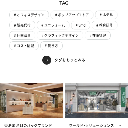
TAG
# オフィスデザイン
# ポップアップストア
# ホテル
# 販売代行
# ユニフォーム
# vmd
# 教育研修
# 什器家具
# グラフィックデザイン
# 在庫管理
# コスト削減
# 働き方
タグをもっとみる
香港発 注目のバッグブランド
ワールド・ソリューションズ ト