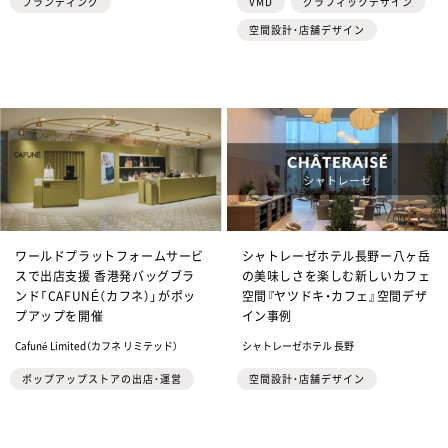
ブランディング
VMD
グラフィックデザイン
空間設計・店舗デザイン
ワールドプラットフォームサービ
シャトレーゼホテル長野ー八ヶ岳
スで出店支援 香港発バッグブラ
の美味しさを楽しむ新しいカフェ
ンド「CAFUNÉ（カフネ）」がポッ
空間『ヤツドキ・カフェ』空間デザ
プアップを開催
イン事例
Cafuné Limited（カフネ リミテッド）
シャトレーゼホテル 長野
ポップアップストアの出店・運営
空間設計・店舗デザイン