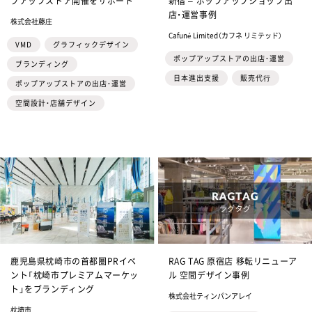
プアップストア開催をサポート
新宿 – ポップアップショップ出
店・運営事例
株式会社藤庄
Cafuné Limited（カフネ リミテッド）
VMD
グラフィックデザイン
ポップアップストアの出店・運営
ブランディング
日本進出支援
販売代⾏
ポップアップストアの出店・運営
空間設計・店舗デザイン
鹿児島県枕崎市の首都圏PRイベ
RAG TAG 原宿店 移転リニューア
ント「枕崎市プレミアムマーケッ
ル 空間デザイン事例
ト」をブランディング
株式会社ティンパンアレイ
枕埼市