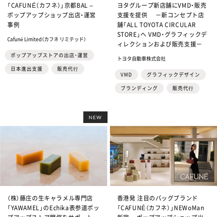
「CAFUNÉ（カフネ）」京都BAL –
ヨタグループ新店舗にVMD・販売
ポップアップショップ出店・運営
支援を提供 －新コンセプト店
事例
舗「ALL TOYOTA CIRCULAR
STORE」へ VMD・グラフィックデ
Cafuné Limited（カフネ リミテッド）
ィレクションおよび販売支援－
ポップアップストアの出店・運営
トヨタ自動車株式会社
日本進出支援
販売代⾏
VMD
グラフィックデザイン
ブランディング
販売代⾏
NEW
（株）藤庄の生キャラメル専門店
香港発 注目のバッグブランド
「YAWAMEL」のEchika表参道ポッ
「CAFUNÉ（カフネ）」NEWoMan