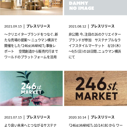
|
プレスリリース
|
プレスリリース
2021.09.15
2021.08.12
～クリエイターブランドをつなぐ、新
非公開: 今、注目の26のクリエイター
たな売場の提案～ ニュウマン横浜で
ブランドが参加 サステナブルなラ
開催をした「246st.MARKET」事後レ
イフスタイルマーケット 8/19（木）
ポート 空間創造から販売代行まで
～9/5（日）の18日間、ニュウマン横浜
ワールドのプラットフォームを活用
にて
|
プレスリリース
|
プレスリリース
2021.07.15
2020.10.14
より良い未来へとつながるサステナ
「246st.MARKET」10/14（水）から ワー