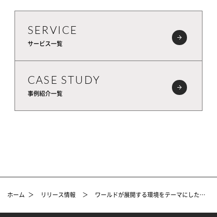
SERVICE
サービス一覧
CASE STUDY
事例紹介一覧
ホーム
＞
リリース情報
＞
ワールドが展開する環境をテーマにしたPOPUP型ストア「246st.MARKET」 日本空間デザイン賞2021、今期新設の「サステナブル空間賞」受賞