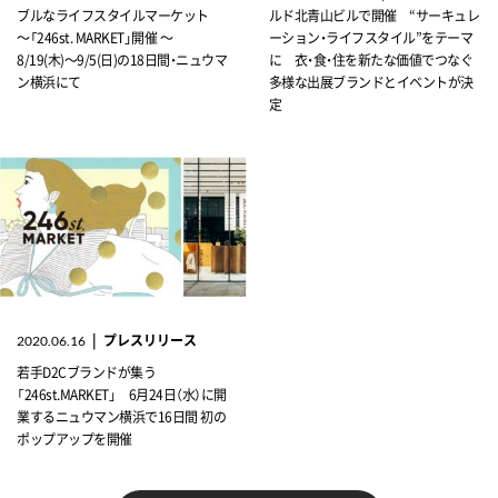
ブルなライフスタイルマーケット
ルド北青山ビルで開催 “サーキュレ
～「246st. MARKET」開催 ～
ーション・ライフスタイル”をテーマ
8/19(木)～9/5(日)の18日間・ニュウマ
に 衣・食・住を新たな価値でつなぐ
ン横浜にて
多様な出展ブランドとイベントが決
定
|
プレスリリース
2020.06.16
若手D2Cブランドが集う
「246st.MARKET」 6月24日（水）に開
業するニュウマン横浜で16日間 初の
ポップアップを開催