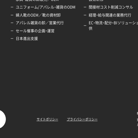
ユニフォーム/アパレル・雑貨のODM
間接材コスト削減コンサル
婦人靴のOEM／靴の資材卸
経理・給与関連の業務代行
アパレル雑貨の卸／営業代行
EC・物流・配分・BIソリュー
供
セール催事の企画・運営
日本進出支援
サイトポリシー
プライバシーポリシー