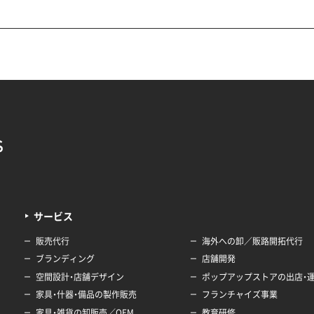
サービス
販売代行
海外への卸／販路開拓代行
ブランディング
店舗開発
空間設計・店舗デザイン
ポップアップストアの出店・
家具・什器・備品の製作販売
フランチャイズ事業
家具・雑貨の卸販売／OEM
教育研修