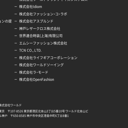
株式会社Idiom
株式会社ファッション・コ・ラボ
ションの提
株式会社アスプルンド
神戸レザークロス株式会社
世界連合時装(上海)有限公司
エムシーファッション株式会社
TCN CO., LTD.
株式会社ライフギアコーポレーション
株式会社ワールドソーイング
株式会社ラ・モード
株式会社OpenFashion
株式会社ワールド
東京
〒107-8526
東京都港区北⻘⼭3丁⽬5番10号 ワールド北⻘⼭ビ
ル
神⼾
〒650-8585
神⼾市中央区港島中町6丁⽬8番1