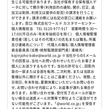
生じる可能性があります。当社が保有する保有個人デ
ータに対して開示等（利用目的の通知、開示、訂正、追
加又は削除、利用又は提供の拒否）の請求を行うこと
ができます。請求の際には右記の窓口に連絡をお願い
します。窓口：株式会社ワールド カスタマーセンター
個人情報担当 TEL 0120-977-917 営業時間 9:30～
17:00(平日のみ：年末年始祝日を除く) 個人情報管理
責任者（若しくはその代理人）の氏名または職名、所属
及び連絡先について 代理人の職名：個人情報管理委
員会委員長（法務・統制監理部部門長） 連絡先：
kojinjoho-kobe@world.co.jp ※当社からのEメール
での回答は、当社へお問い合わせいただいたお客さま
個人にお送りするものです。当社の許可なく、回答内
容の一部または全部を転用、二次利用、または当該お
客様以外に開示することはご遠慮ください。 夜間、土
日祝日、年末年始、夏期休業にいただいたお問い合わ
せ、お問い合わせ内容により、お返事が遅れる場合が
あります。 お問い合わせ後、受付完了のメールが届か
ない場合は迷惑メール対策等で弊社よりご返信ができ
ない可能性がございます。 「@world.co.jp」を受信す
るよう設定変更後、再度お問い合わせください。