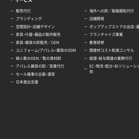
販売代行
海外への卸／販路開拓代行
ブランディング
店舗開発
空間設計・店舗デザイン
ポップアップストアの出店・
家具・什器・備品の製作販売
フランチャイズ事業
家具・雑貨の卸販売／OEM
教育研修
ユニフォーム/アパレル・雑貨のODM
間接材コスト削減コンサル
婦人靴のOEM／靴の資材卸
経理・給与関連の業務代行
アパレル雑貨の卸／営業代行
EC・物流・配分・BIソリュー
供
セール催事の企画・運営
日本進出支援