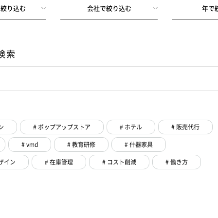
で
絞り込む
会社で
絞り込む
年で
検索
ン
# ポップアップストア
# ホテル
# 販売代行
# vmd
# 教育研修
# 什器家具
ザイン
# 在庫管理
# コスト削減
# 働き方