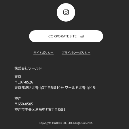
CORPORATE SITE
サイトポリシー
プライバシーポリシー
株式会社ワールド
東京
〒107-8526
東京都港区北⻘⼭3丁⽬5番10号 ワールド北⻘⼭ビル
神⼾
〒650-8585
神⼾市中央区港島中町6丁⽬8番1
Copyrights © WORLD CO., LTD. All rights reserved.