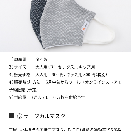
1 ）原産国 タイ製
2 ）サイズ 大人用（ユニセックス）、キッズ用
3 ）販売価格 大人用 900 円、キッズ用 800 円（税別）
4 ）販売時期・方法 5月中旬からワールドオンラインストアで
予約販売 （予定）
5 ）供給量 7月までに 10 万枚を供給予定
③ サージカルマスク
三層・立体構造の不織布マスク。ＢＦＥ（細菌ろ過効率）95 ％以