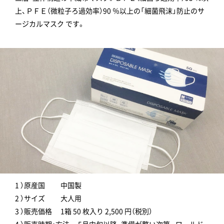
上、ＰＦＥ（微粒子ろ過効率）90 ％以上の「細菌飛沫」防止のサ
ージカルマスク です。
1 ）原産国 中国製
2 ）サイズ 大人用
3 ）販売価格 1箱 50 枚入り 2,500 円（税別）
4 ）販売時期・方法 5月中旬以降、準備が整い次第、 ワールド