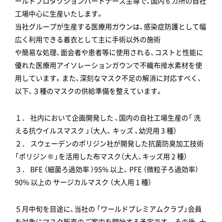
ールドプロダクションパートナーズ主導で、国内 6 カ所の自社
工場中心に生産いたします。
当社グループが生産する医療用ガウンは、感染症防護として幅
広く利用できる着衣として主に手術以外の施術
や簡易な処理、面会者や患者等に使用される、コストと性能に
優れた医療用アイソレーションガウンで不織布撥水素材を使
用しています。また、深刻なマスク不足の解消に対応すべく、
以下、３種のマスクの供給準備を整えています。
１． 社内において企画開発した 、国内の自社工場生産の「 洗
える抗ウイルスマスク 」（大人、 キッズ 、幼児用 3 種）
２． スウェーデンのポリジン社が開発した抗菌防臭加工技術
「ポリジン ® 」を活用した布マスク（大人、キッズ用 2 種）
３． BFE （細菌ろ過効率 ）95% 以上、 PFE （微粒子ろ過効率）
90% 以上の サージカルマスク （大人用 1 種）
５月中旬を目途に、当社の 「ワールドプレミアムクラブ」会員
を対象にマスク販売のご案内を開始する予定です 。その後、十