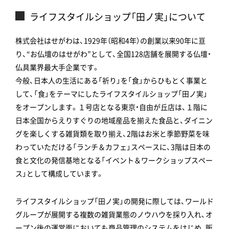
ライフスタイルショップ「田ノ実」について
株式会社はせがわは、1929年（昭和4年）の創業以来90年に亘
り、“お仏壇のはせがわ”として、全国128店舗を展開する仏壇・
仏具業界最大手企業です。
今般、日本人の生活にある「祈り」を「食」からひもとく事業と
して、「食」をテーマにしたライフスタイルショップ「田ノ実」
をオープンします。１号店となる東京・自由が丘店は、１階に
日本全国からえりすぐりの地域産品を揃えた食品と、ダイニン
グを楽しくする雑貨類を取り揃え、2階はお米と季節野菜を味
わっていただける「ランチ＆カフェ」スペースに、3階は日本の
食と文化の発信基地となる「イベント＆ワークショップスペー
ス」として構成しています。
ライフスタイルショップ「田ノ実」の開発に際しては、ワールド
グループが展開する複数の雑貨業態のノウハウを採り入れ、オ
ープン後の運営面においても商品管理のシステムをはじめ、販