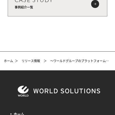
事例紹介一覧
ホーム
＞
リリース情報
＞
～ワールドグループのプラットフォームをフル活用～ 株式会社はせがわの新会社が運営するライフスタイルショップ「田ノ実（Tanomi）」にサービス提供
ホーム