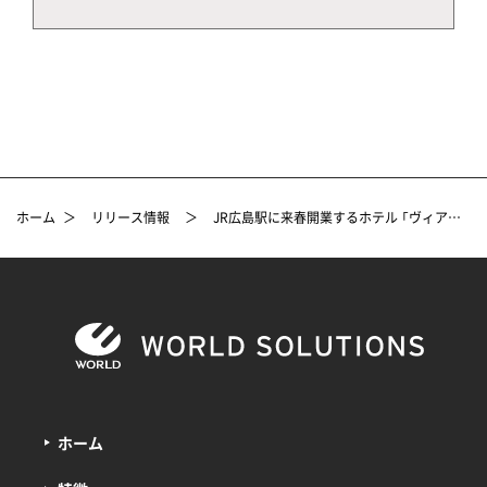
ホーム
＞
リリース情報
＞
JR広島駅に来春開業するホテル 「ヴィアイン広島新幹線口」空間デザイン・設計をワールドグループがプロデュース ～豊かな緑と歴史に彩られた地域に融合した、心地よい上質な空間～
ホーム