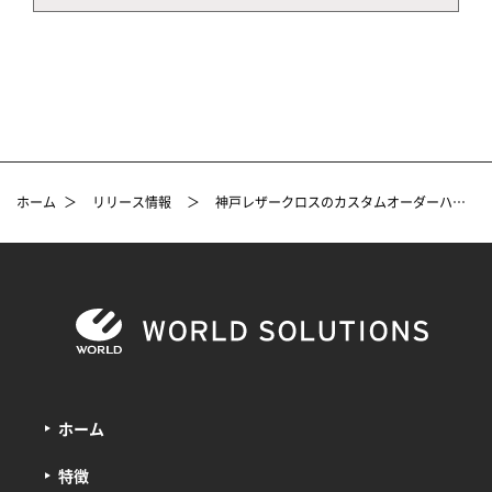
ホーム
＞
リリース情報
＞
神戸レザークロスのカスタムオーダーハイヒールブランド「gauge (ゲージ)」、三宮と浅草にLABOを設立 ～オーダーはもちろん購入後のケアまで、スペシャルな空間で～
ホーム
特徴