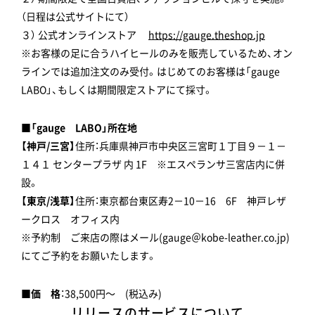
（日程は公式サイトにて）
３） 公式オンラインストア
https://gauge.theshop.jp
※お客様の足に合うハイヒールのみを販売しているため、オン
ラインでは追加注文のみ受付。はじめてのお客様は「gauge
LABO」、もしくは期間限定ストアにて採寸。
■「gauge LABO」所在地
【神戸/三宮】
住所：兵庫県神戸市中央区三宮町１丁目９－１－
１４１ センタープラザ 内 1F ※エスペランサ三宮店内に併
設。
【東京/浅草】
住所：東京都台東区寿2－10－16 6F 神戸レザ
ークロス オフィス内
※予約制 ご来店の際はメール(gauge＠kobe-leather.co.jp)
にてご予約をお願いたします。
■価 格
：38,500円～ (税込み)
リリースのサービスについて