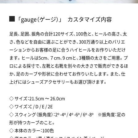
「gauge（ゲージ）」 カスタマイズ内容
足長、足囲、振角の合計120サイズ、100色と、ヒールの高さ、太
さ、色などを自由に選ぶことができ、300万通り以上のバリエ
ーションからお客様の足に合うハイヒールをお作りいただけ
ます。ヒールは5cm、７cm、9 cmと、3種類の太さをご用意。プ
ロによる採寸で、左靴と右靴を別々の大きさで販売ができるほ
か、足のカーブや形状に合わせてお作りいたします。また、仕
上げにはシューズアクセサリーもお選び頂けます。
◇ サイズ：21.5cm 〜 26.0cm
◇ ワイズ：C / D / E / 2E
◇ スウィング（振角度）：2º -4º / 4º -6º / 6º -8º ※振角度：足の
形が持つカーブのこと。
◇ 本体のカラー：100色