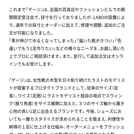
これまで「ゲージ」は、全国の百貨店やファッションビルでの期
間限定受注会で、採寸を行っておりましたが、LABOの設置によ
り、通年での採寸とオーダーに加えて、修理や調整、追加のご注
文が可能になりました。
「革が伸びてゆるくなってしまった」「届いた靴がきつい」「色
違いでもう1足作りたい」などの様々なニーズを、お越し頂いた
上でプロにご相談頂けます。また、並行して追加注文はオンラ
インでもお受けします。
「ゲージ」は、女性靴の木型を日々削り続けたラストのモデリス
トが提案するプロダクトブランドとして、従来のサイズ（足
長）、ワイズ（足囲）にラストモデリスト独自の視点でスウィン
グ（振り角度）をサイズ展開に加えた、３つのサイズ軸から履き
心地の良い1足に出会えるブランドです。今後、シューズにお
いても一層カスタマイズが求められることを踏まえ、利便性や
納得の１足に仕上げる仕組み、オーダーメニューをブラッシュ