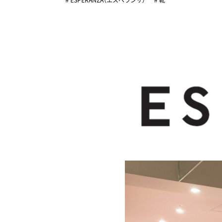
# ESPERANZA（エスペランサ）
# 靴