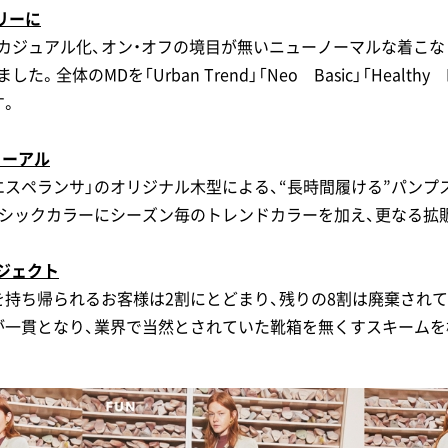
リーに
カジュアル化、オン・オフの境目が無いニューノーマルな着こな
体のMDを「Urban Trend」「Neo Basic」「Healthy F
す。
ューアル
エスペランサ」のオリジナル木型による、“長時間履ける”パンプ
ーシックカラーにシーズン毎のトレンドカラーを加え、更なる拡
ロジェクト
を持ち帰られるお客様は2割にとどまり、残りの8割は廃棄されて
が一貫となり、業界で当然とされていた靴箱を無くすスキームを