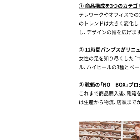
① 商品構成を3つのカテゴ
テレワークやオフィスでの
のトレンドは大きく変化しました。全
し、デザインの幅を広げま
② 12時間パンプスがリニ
女性の足を知り尽くした「
ル、ハイヒールの3種とベ
③ 靴箱の「NO BOX」プ
これまで商品購入後、靴箱
は生産から物流、店頭まで