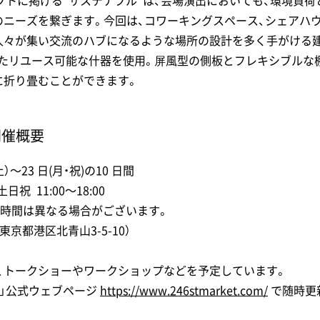
がコンセプトに掲げる“サステナブル”は、会場演出においても、環境
のニーズを繋ぎます。今回は、コワーキングスペース、シェアハ
人々が集い交流のハブになるような場所の設計を多く手がける建
たリユース可能な什器を使用。屏風型の側板とフレキシブルな
に折り畳むことができます。
 開催概要
土）～23 日(月・祝)の10 日間
土日祝 11:00～18:00
業時間は異なる場合がございます。
東京都港区北青山3-5-10）
、トークショーやワークショップなどを予定しています。
KET」公式ウェブページ
https://www.246stmarket.com/
で随時更