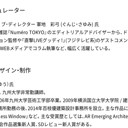
ュレーター
・ディレクター 軍地 彩弓 (ぐんじ・さゆみ) 氏
表。雑誌『Numéro TOKYO』のエディトリアルアドバイザーから
ョン監修や「直撃LIVEグッディ！」(フジテレビ系)のゲストコメ
のWEBメディアでコラム執筆など、幅広く活躍している。
ザイン・制作
ゆう）氏
。九州大学非常勤講師。
006年九州大学芸術工学部卒業。2009年横浜国立大学大学院 / 建
務の後、2014年百枝優建築設計事務所を設立。主な作品に「Agri 
omless Window」など。主な受賞歴としては、AR Emerging Archite
築学会作品選集新人賞、SDレビュー新人賞がある。