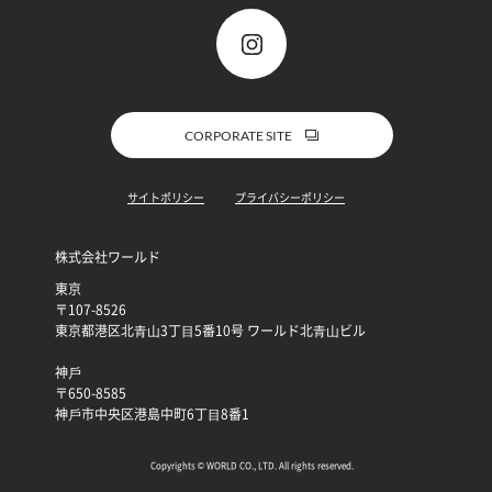
CORPORATE SITE
サイトポリシー
プライバシーポリシー
株式会社ワールド
東京
〒107-8526
東京都港区北⻘⼭3丁⽬5番10号 ワールド北⻘⼭ビル
神⼾
〒650-8585
神⼾市中央区港島中町6丁⽬8番1
Copyrights © WORLD CO., LTD. All rights reserved.