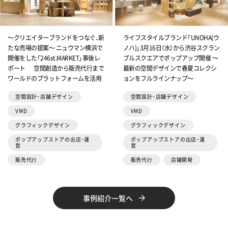
～クリエイターブランドをつなぐ、新
ライフスタイルブランド「UNOHA(ウ
たな売場の提案～ ニュウマン横浜で
ノハ)」3月16日（水）から渋谷スクラン
開催をした「246st.MARKET」事後レ
ブルスクエアでポップアップ開催 ～
ポート 空間創造から販売代行まで
最新の空間デザインで春夏コレクシ
ワールドのプラットフォームを活用
ョンをフルラインナップ～
空間設計・店舗デザイン
空間設計・店舗デザイン
VMD
VMD
グラフィックデザイン
グラフィックデザイン
ポップアップストアの出店・運
ポップアップストアの出店・運
営
営
販売代⾏
販売代⾏
店舗開発
事例紹介一覧へ