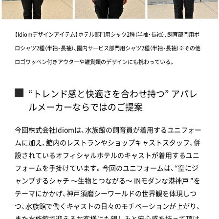
【Idiomデザインアイテム】ホテル部門用シャツ2種（半袖・長袖）、飼育部門用ポ
ロシャツ2種（半袖・長袖）、園内サービス部門用シャツ2種（半袖・長袖）※その他
ロゴワッペン付きアウターや雑貨類のデザインにも携わっている。
“トレンド感と快適さを合わせ持つ” アパレ
ルメーカーならではのご提案
今回株式会社Idiomは、水族館の飼育員が着用するユニフォー
ムに加え、館内のレストランやショップキャストスタッフ、併
設されているオフィシャルホテルのキャストが着用するユニ
フォームを手掛けています。今回のユニフォームは、“空にジ
ャンプするシャチ ～生物とつながる～ INモダンな港神戸 ”を
テーマにかかげ、神戸須磨シーワールドの世界観を体現しつ
つ、水族館で働くキャストの日々のモチベーションが上がり、
また水族館で迎えるお客様にも親しみと安心感を持って頂け