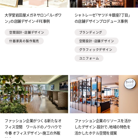
大学堂岩田屋メガネサロン「ル・ポワ
シャトレーゼ「ヤツドキ銀座7丁目」
ン」の店舗デザイン・FFE事例
の店舗デザインプロデュース事例
空間設計・店舗デザイン
ブランディング
什器家具の製作販売
空間設計・店舗デザイン
グラフィックデザイン
ユニフォーム
ファッション企業がつくる新たなオ
ファッション企業のリソースを活か
フィス空間 ワールドのノウハウで
したデザイン·設計で、地域の特色を
今春 オフィスデザイン・施工の外販
活かしたホテル空間を提案