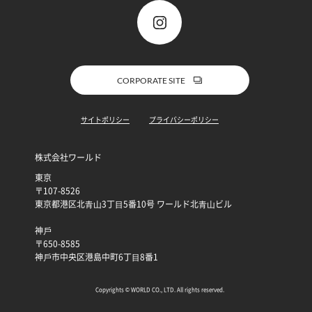
CORPORATE SITE
サイトポリシー
プライバシーポリシー
株式会社ワールド
東京
〒107-8526
東京都港区北⻘⼭3丁⽬5番10号 ワールド北⻘⼭ビル
神⼾
〒650-8585
神⼾市中央区港島中町6丁⽬8番1
Copyrights © WORLD CO., LTD. All rights reserved.