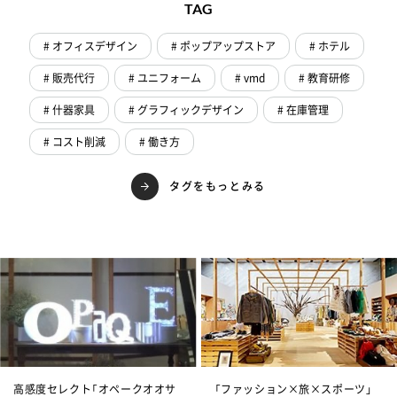
TAG
# オフィスデザイン
# ポップアップストア
# ホテル
# 販売代行
# ユニフォーム
# vmd
# 教育研修
# 什器家具
# グラフィックデザイン
# 在庫管理
# コスト削減
# 働き方
タグをもっとみる
高感度セレクト「オペークオオサ
「ファッション×旅×スポーツ」